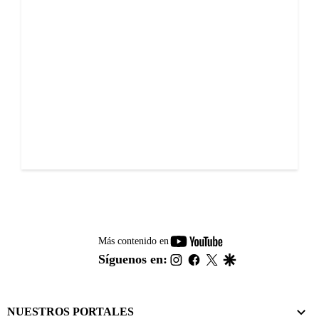
youtube-
Más contenido en
footer
instagram
facebook
twitter
google
Síguenos en:
NUESTROS PORTALES