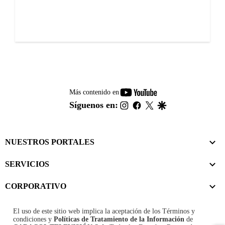
youtube-
Más contenido en
footer
instagram
facebook
twitter
google
Síguenos en:
NUESTROS PORTALES
SERVICIOS
CORPORATIVO
El uso de este sitio web implica la aceptación de los
Términos y
condiciones
y
Políticas de Tratamiento de la Información
de