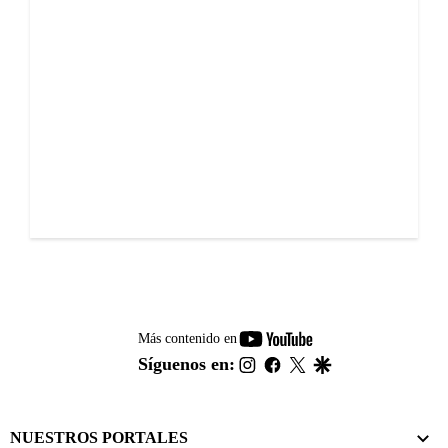
youtube-
Más contenido en
footer
instagram
facebook
twitter
google
Síguenos en:
NUESTROS PORTALES