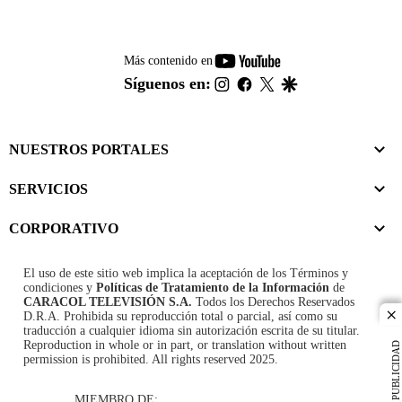
youtube-
Más contenido en
footer
instagram
facebook
twitter
google
Síguenos en:
NUESTROS PORTALES
SERVICIOS
CORPORATIVO
El uso de este sitio web implica la aceptación de los
Términos y
condiciones
y
Políticas de Tratamiento de la Información
de
CARACOL TELEVISIÓN S.A.
Todos los Derechos Reservados
D.R.A. Prohibida su reproducción total o parcial, así como su
cl
traducción a cualquier idioma sin autorización escrita de su titular.
Reproduction in whole or in part, or translation without written
PUBLICIDAD
permission is prohibited. All rights reserved 2025.
MIEMBRO DE: