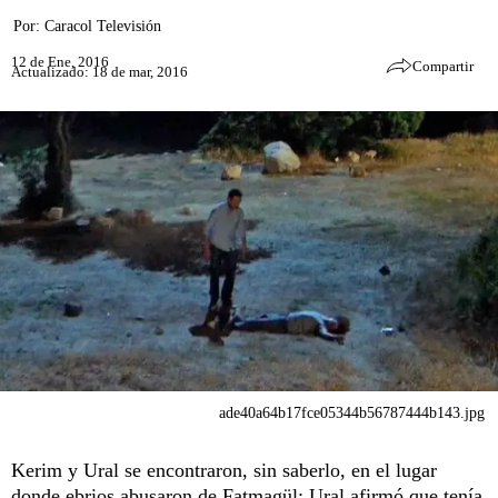
Por:
Caracol Televisión
12 de Ene, 2016
Compartir
Actualizado: 18 de mar, 2016
ade40a64b17fce05344b56787444b143.jpg
Kerim y Ural se encontraron, sin saberlo, en el lugar
donde ebrios abusaron de Fatmagül; Ural afirmó que tenía