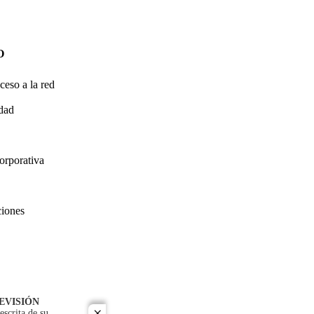
O
ceso a la red
idad
orporativa
ciones
EVISIÓN
escrita de su