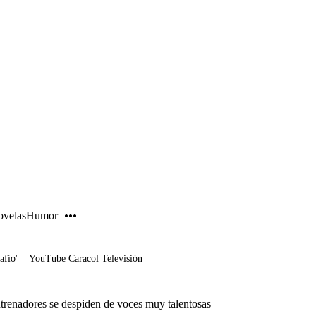
PUBLICIDAD
velas
Humor
afío'
YouTube Caracol Televisión
ntrenadores se despiden de voces muy talentosas