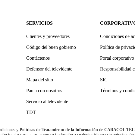
SERVICIOS
CORPORATIV
Clientes y proveedores
Condiciones de ac
Código del buen gobierno
Política de privac
Contáctenos
Portal corporativo
Defensor del televidente
Responsabilidad c
Mapa del sitio
SIC
Pauta con nosotros
Términos y condi
Servicio al televidente
TDT
ndiciones
y
Políticas de Tratamiento de la Información
de
CARACOL TEL
n total o parcial, así como su traducción a cualquier idioma sin autorización 