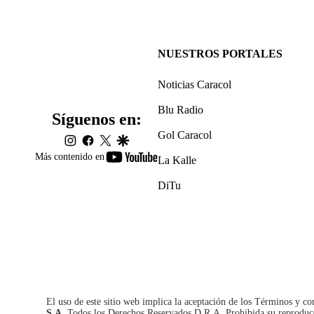
NUESTROS PORTALES
Noticias Caracol
Blu Radio
Síguenos en:
Gol Caracol
instagram
facebook
twitter
google
youtube-
Más contenido en
La Kalle
footer
DiTu
El uso de este sitio web implica la aceptación de los
Términos y co
S.A.
Todos los Derechos Reservados D.R.A. Prohibida su reproducció