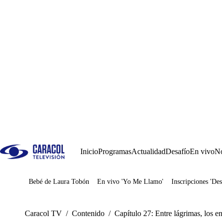
Inicio
Programas
Actualidad
Desafío
En vivo
No
Bebé de Laura Tobón
En vivo 'Yo Me Llamo'
Inscripciones 'Des
Juegos
Caracol TV
/
Contenido
/
Capítulo 27: Entre lágrimas, los e