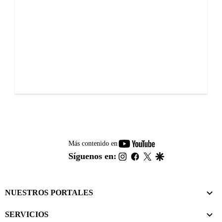
youtube-
Más contenido en
footer
instagram
facebook
twitter
google
Síguenos en:
NUESTROS PORTALES
SERVICIOS