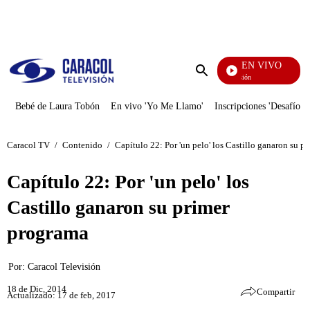
PUBLICIDAD
EN VIVO
Pura Diversión
Enviar
búsqueda
Bebé de Laura Tobón
En vivo 'Yo Me Llamo'
Inscripciones 'Desafío'
Caracol TV
/
Contenido
/
Capítulo 22: Por 'un pelo' los Castillo ganaron su p
Capítulo 22: Por 'un pelo' los
Castillo ganaron su primer
programa
Por:
Caracol Televisión
18 de Dic, 2014
Compartir
Actualizado: 17 de feb, 2017