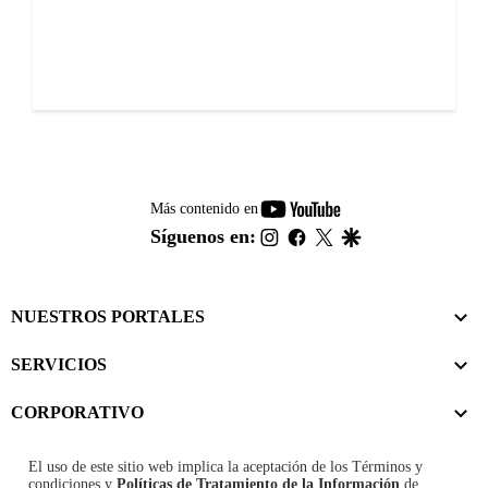
youtube-
Más contenido en
footer
instagram
facebook
twitter
google
Síguenos en:
NUESTROS PORTALES
SERVICIOS
CORPORATIVO
El uso de este sitio web implica la aceptación de los
Términos y
condiciones
y
Políticas de Tratamiento de la Información
de