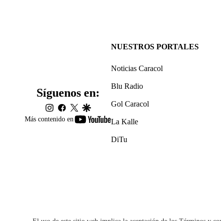
NUESTROS PORTALES
Noticias Caracol
Blu Radio
Síguenos en:
Gol Caracol
instagram
facebook
twitter
google
youtube-
Más contenido en
La Kalle
footer
DiTu