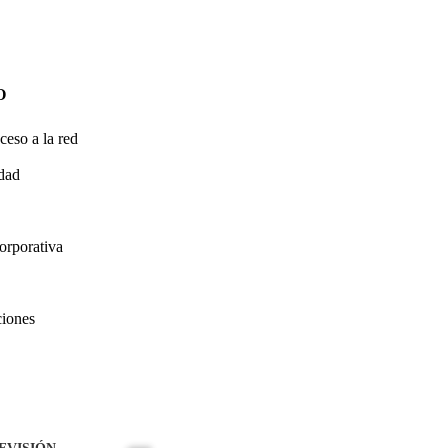
O
ceso a la red
idad
orporativa
ciones