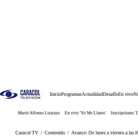
Inicio
Programas
Actualidad
Desafío
En vivo
No
Murió Alfonso Lizarazo
En vivo 'Yo Me Llamo'
Inscripciones '
Juegos
Caracol TV
/
Contenido
/
Avance: De lunes a viernes a las 8