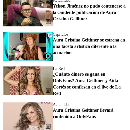
Actualidad
Yeison Jiménez no pudo contenerse a
la candente publicación de Aura
Cristina Getihner
Capítulos
Aura Cristina Geithner se estrena en
una faceta artística diferente a la
actuación
La Red
¿Cuánto dinero se gana en
OnlyFans? Aura Geithner y Aida
Cortés se confiesan en el live de La
Red
Actualidad
Aura Cristina Geithner llevará
contenido a OnlyFans