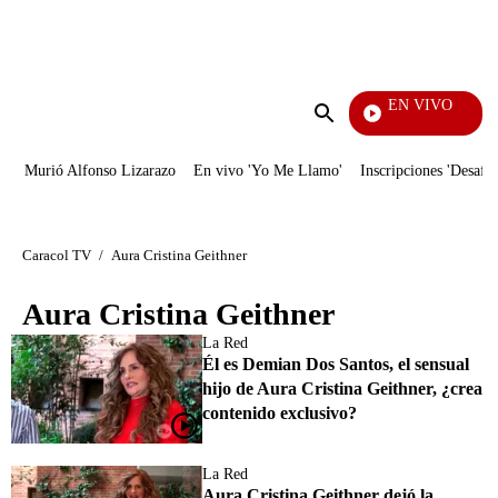
PUBLICIDAD
EN VIVO
EFÉ
Enviar
búsqueda
Murió Alfonso Lizarazo
En vivo 'Yo Me Llamo'
Inscripciones 'Desafío
Caracol TV
/
Aura Cristina Geithner
Aura Cristina Geithner
La Red
Él es Demian Dos Santos, el sensual
hijo de Aura Cristina Geithner, ¿crea
contenido exclusivo?
La Red
Aura Cristina Geithner dejó la