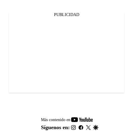
PUBLICIDAD
youtube-
Más contenido en
footer
instagram
facebook
twitter
google
Síguenos en: