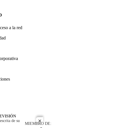
O
ceso a la red
idad
orporativa
ciones
EVISIÓN
escrita de su
close
MIEMBRO DE: