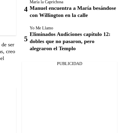
María la Caprichosa
Manuel encuentra a María besándose
con Willington en la calle
Yo Me Llamo
Eliminados Audiciones capítulo 12:
dobles que no pasaron, pero
 de ser
alegraron el Templo
s, creo
el
PUBLICIDAD