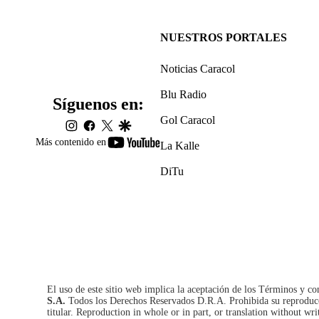
NUESTROS PORTALES
Noticias Caracol
Blu Radio
Síguenos en:
Gol Caracol
instagram
facebook
twitter
google
youtube-
Más contenido en
La Kalle
footer
DiTu
El uso de este sitio web implica la aceptación de los
Términos y co
S.A.
Todos los Derechos Reservados D.R.A. Prohibida su reproducció
titular. Reproduction in whole or in part, or translation without wri