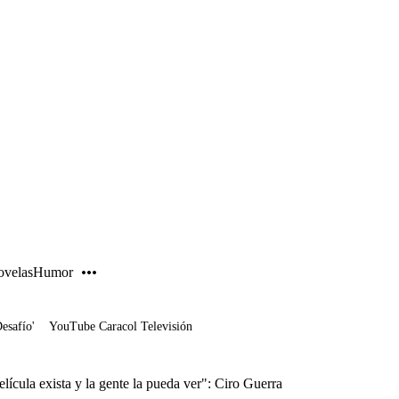
PUBLICIDAD
velas
Humor
Desafío'
YouTube Caracol Televisión
elícula exista y la gente la pueda ver": Ciro Guerra