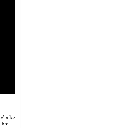
e’ a los
abre