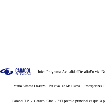
Inicio
Programas
Actualidad
Desafío
En vivo
No
Murió Alfonso Lizarazo
En vivo 'Yo Me Llamo'
Inscripciones '
Juegos
Caracol TV
/
Caracol Cine
/
"El premio principal es que la p