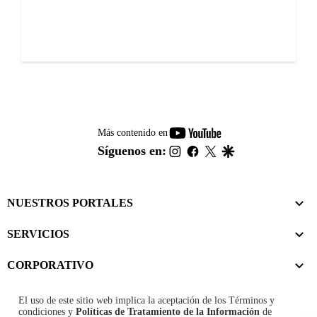
youtube-
Más contenido en
footer
instagram
facebook
twitter
google
Síguenos en:
NUESTROS PORTALES
SERVICIOS
CORPORATIVO
El uso de este sitio web implica la aceptación de los
Términos y
condiciones
y
Políticas de Tratamiento de la Información
de