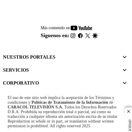
youtube-
Más contenido en
footer
instagram
facebook
twitter
google
Síguenos en:
NUESTROS PORTALES
SERVICIOS
CORPORATIVO
El uso de este sitio web implica la aceptación de los
Términos y
condiciones
y
Políticas de Tratamiento de la Información
de
CARACOL TELEVISIÓN S.A.
Todos los Derechos Reservados
D.R.A. Prohibida su reproducción total o parcial, así como su
cl
traducción a cualquier idioma sin autorización escrita de su titular.
Reproduction in whole or in part, or translation without written
PUBLICIDAD
permission is prohibited. All rights reserved 2025.