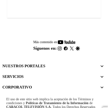
youtube-
Más contenido en
footer
instagram
facebook
twitter
google
Síguenos en:
NUESTROS PORTALES
SERVICIOS
CORPORATIVO
El uso de este sitio web implica la aceptación de los
Términos y
condiciones
y
Políticas de Tratamiento de la Información
de
CARACOL TELEVISIÓN S.A.
Todos los Derechos Reservados