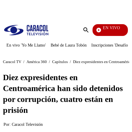
PUBLICIDAD
EN VIVO
Mi Pecado
Enviar
búsqueda
En vivo 'Yo Me Llamo'
Bebé de Laura Tobón
Inscripciones 'Desafío'
Caracol TV
/
América 360
/
Capítulos
/
Diez expresidentes en Centroamérica 
Diez expresidentes en
Centroamérica han sido detenidos
por corrupción, cuatro están en
prisión
Por:
Caracol Televisión