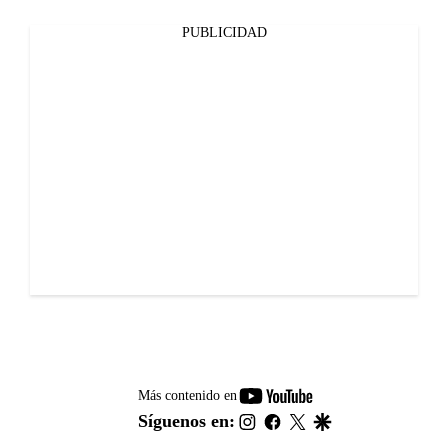
PUBLICIDAD
youtube-
Más contenido en
footer
instagram
facebook
twitter
google
Síguenos en: