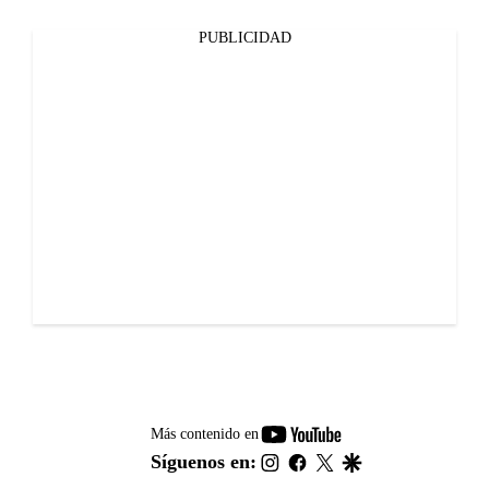
PUBLICIDAD
youtube-
Más contenido en
footer
instagram
facebook
twitter
google
Síguenos en: