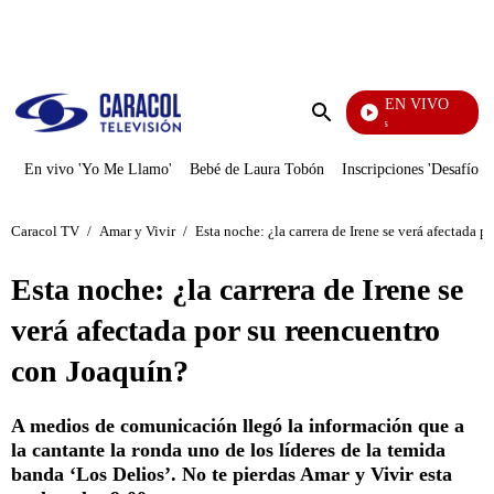
PUBLICIDAD
EN VIVO
También Caerás
Enviar
búsqueda
En vivo 'Yo Me Llamo'
Bebé de Laura Tobón
Inscripciones 'Desafío'
Caracol TV
/
Amar y Vivir
/
Esta noche: ¿la carrera de Irene se verá afectada 
Esta noche: ¿la carrera de Irene se
verá afectada por su reencuentro
con Joaquín?
A medios de comunicación llegó la información que a
la cantante la ronda uno de los líderes de la temida
banda ‘Los Delios’. No te pierdas Amar y Vivir esta