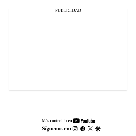
PUBLICIDAD
youtube-
Más contenido en
footer
instagram
facebook
twitter
google
Síguenos en: