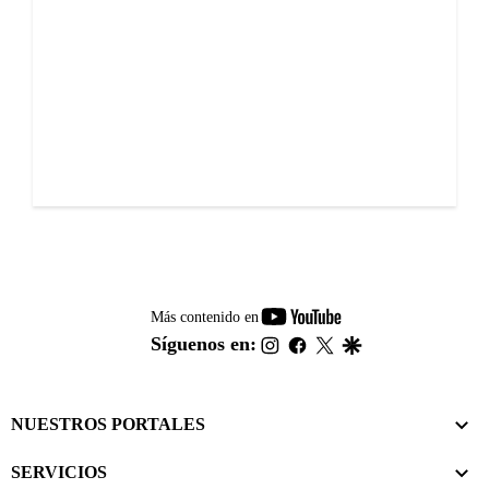
youtube-
Más contenido en
footer
instagram
facebook
twitter
google
Síguenos en:
NUESTROS PORTALES
SERVICIOS