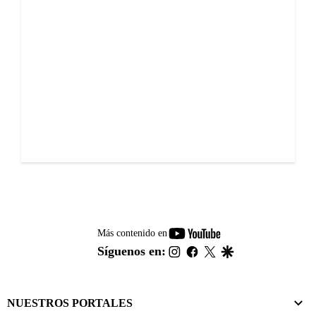
youtube-
Más contenido en
footer
instagram
facebook
twitter
google
Síguenos en:
NUESTROS PORTALES