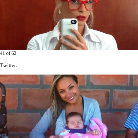
41
of
62
Twitter.