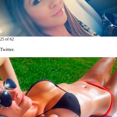
25
of
62
Twitter.