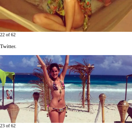
22
of
62
Twitter.
23
of
62