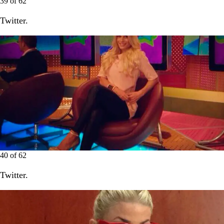
39
of
62
Twitter.
40
of
62
Twitter.