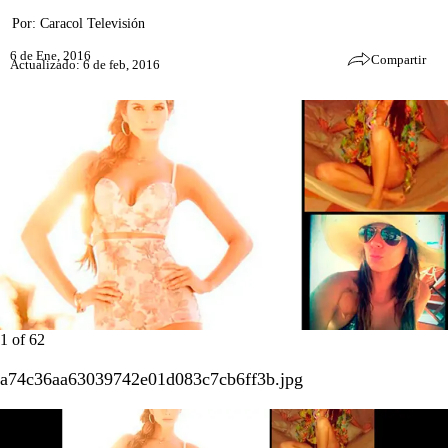
Por:
Caracol Televisión
6 de Ene, 2016
Compartir
Actualizado: 6 de feb, 2016
1
of
62
a74c36aa63039742e01d083c7cb6ff3b.jpg