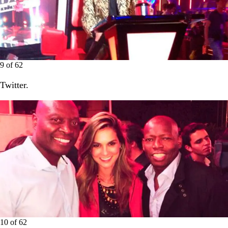
9
of
62
Twitter.
10
of
62