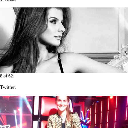
8
of
62
Twitter.