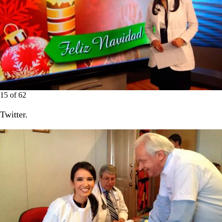
15
of
62
Twitter.