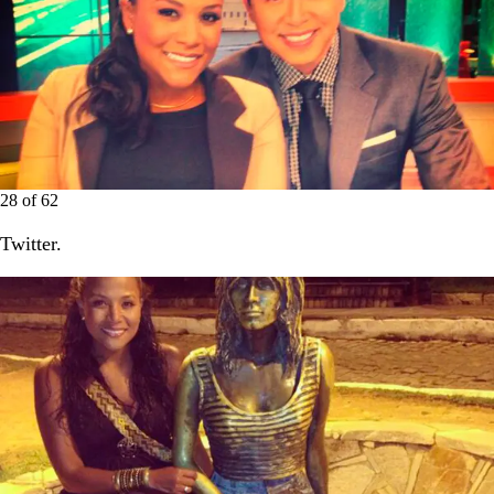
28
of
62
Twitter.