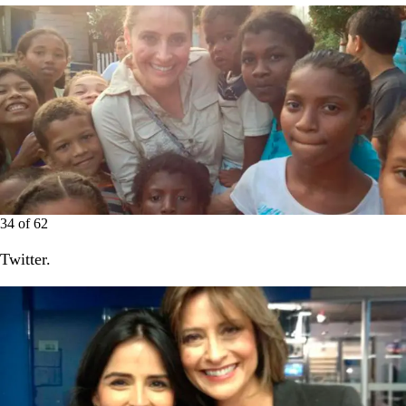
34
of
62
Twitter.