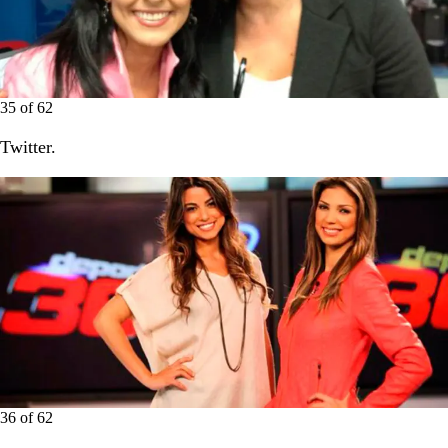
35
of
62
Twitter.
36
of
62