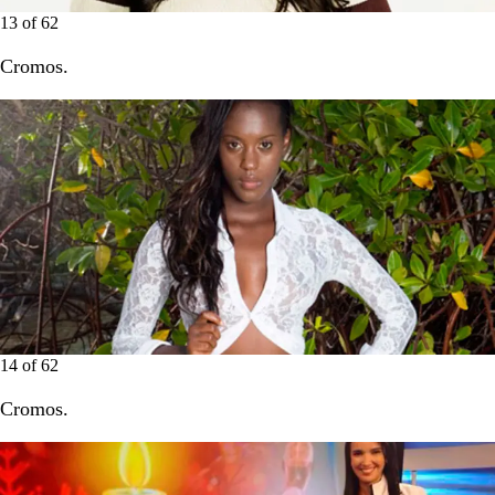
13
of
62
Cromos.
14
of
62
Cromos.