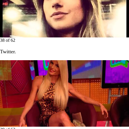
38
of
62
Twitter.