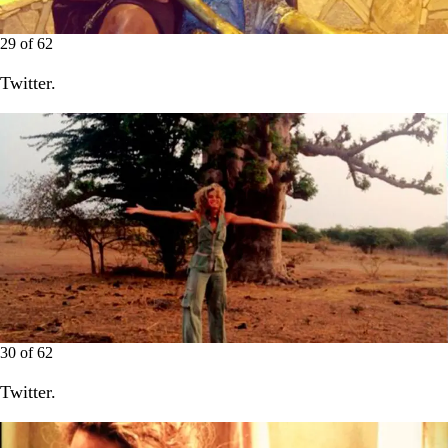
29
of
62
Twitter.
30
of
62
Twitter.