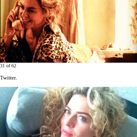
31
of
62
Twitter.