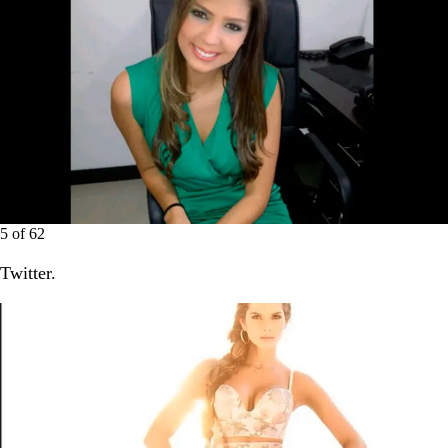
5
of
62
Twitter.