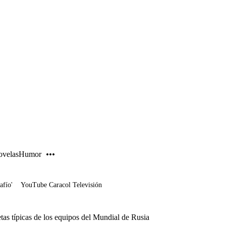
PUBLICIDAD
velas
Humor
afío'
YouTube Caracol Televisión
etas típicas de los equipos del Mundial de Rusia