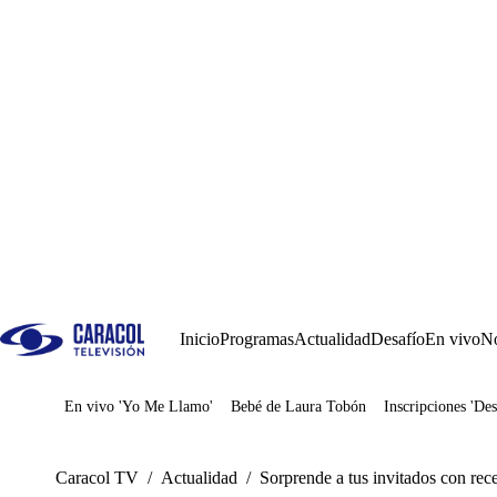
Inicio
Programas
Actualidad
Desafío
En vivo
No
En vivo 'Yo Me Llamo'
Bebé de Laura Tobón
Inscripciones 'Des
Juegos
Caracol TV
/
Actualidad
/
Sorprende a tus invitados con rec