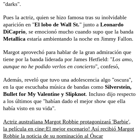
"darks".
Pues la actriz, quien se hizo famosa tras su inolvidable
aparición en "
El lobo de Wall St.
" junto a
Leonardo
DiCaprio
, se emocionó mucho cuando supo que la banda
Metallica
estaría ambientando la noche en Jimmy Fallon.
Margot aprovechó para hablar de la gran admiración que
tiene por la banda liderada por James Hetfield: "
Los amo,
aunque no he podido verlos en concierto
", confesó,
Además, reveló que tuvo una adolescencia algo "oscura",
en la que escuchaba música de bandas como
Silverstein,
Bullet for My Valentine y Slipknot
. Incluso dijo respecto
a los últimos que "habían dado el mejor show que ella
había visto en su vida".
Actriz australiana Margot Robbie protagonizará 'Barbie',
la película en cine
¡El mejor escenario! Así recibió Margot
Robbie la noticia de su nominación al Óscar