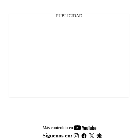
PUBLICIDAD
youtube-
Más contenido en
footer
instagram
facebook
twitter
google
Síguenos en: