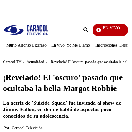
PUBLICIDAD
EN VIVO
Día A Día
Enviar
búsqueda
Murió Alfonso Lizarazo
En vivo 'Yo Me Llamo'
Inscripciones 'Desafío
Caracol TV
/
Actualidad
/
¡Revelado! El 'oscuro' pasado que ocultaba la bell
¡Revelado! El 'oscuro' pasado que
ocultaba la bella Margot Robbie
La actriz de 'Suicide Squad' fue invitada al show de
Jimmy Fallon, en donde habló de aspectos poco
conocidos de su adolescencia.
Por:
Caracol Televisión