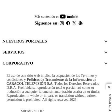
youtube-
Más contenido en
footer
instagram
facebook
twitter
google
Síguenos en:
NUESTROS PORTALES
SERVICIOS
CORPORATIVO
El uso de este sitio web implica la aceptación de los
Términos y
condiciones
y
Políticas de Tratamiento de la Información
de
CARACOL TELEVISIÓN S.A.
Todos los Derechos Reservados
D.R.A. Prohibida su reproducción total o parcial, así como su
cl
traducción a cualquier idioma sin autorización escrita de su titular.
Reproduction in whole or in part, or translation without written
PUBLICIDAD
permission is prohibited. All rights reserved 2025.
MIEMBRO DE: