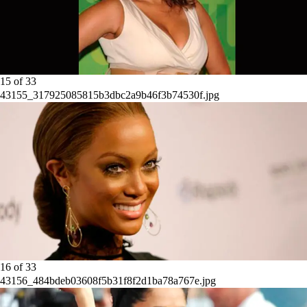
15
of
33
43155_317925085815b3dbc2a9b46f3b74530f.jpg
16
of
33
43156_484bdeb03608f5b31f8f2d1ba78a767e.jpg