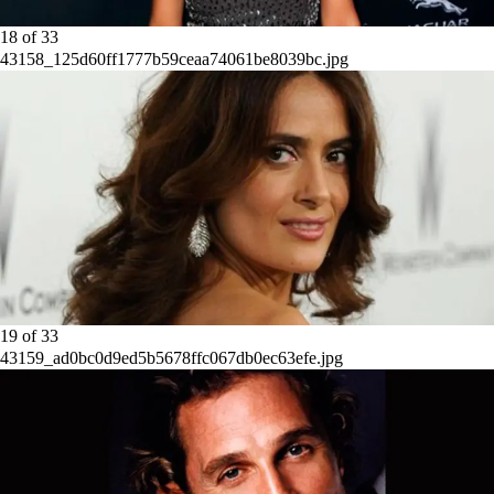
18
of
33
43158_125d60ff1777b59ceaa74061be8039bc.jpg
19
of
33
43159_ad0bc0d9ed5b5678ffc067db0ec63efe.jpg