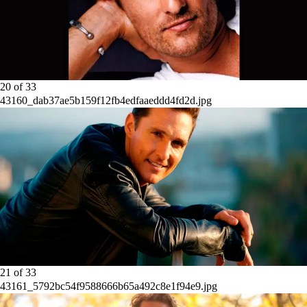
20
of
33
43160_dab37ae5b159f12fb4edfaaeddd4fd2d.jpg
21
of
33
43161_5792bc54f9588666b65a492c8e1f94e9.jpg