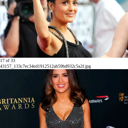
17
of
33
43157_133c7ec34ed1912512ab59bd932c5a2f.jpg