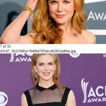
7
of
33
43147_5b223682e70d084785dec46381fadb6a.jpg