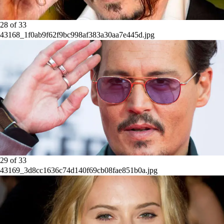
28
of
33
43168_1f0ab9f62f9bc998af383a30aa7e445d.jpg
29
of
33
43169_3d8cc1636c74d140f69cb08fae851b0a.jpg