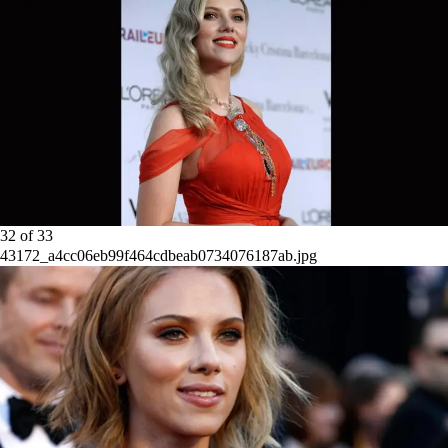
32
of
33
43172_a4cc06eb99f464cdbeab0734076187ab.jpg