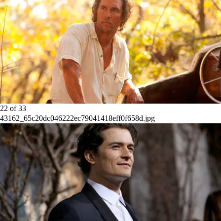
22
of
33
43162_65c20dc046222ec79041418eff0f658d.jpg