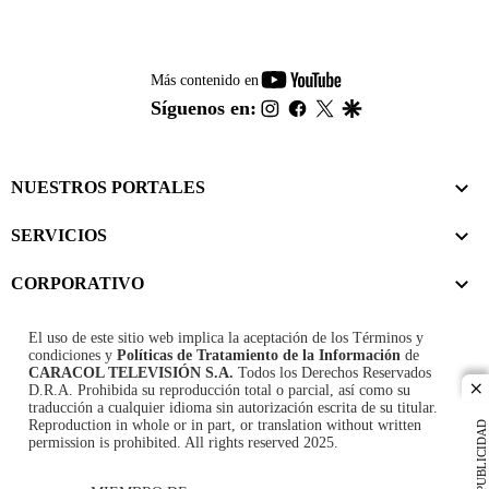
youtube-
Más contenido en
footer
instagram
facebook
twitter
google
Síguenos en:
NUESTROS PORTALES
SERVICIOS
CORPORATIVO
El uso de este sitio web implica la aceptación de los
Términos y
condiciones
y
Políticas de Tratamiento de la Información
de
CARACOL TELEVISIÓN S.A.
Todos los Derechos Reservados
D.R.A. Prohibida su reproducción total o parcial, así como su
cl
traducción a cualquier idioma sin autorización escrita de su titular.
Reproduction in whole or in part, or translation without written
PUBLICIDAD
permission is prohibited. All rights reserved 2025.