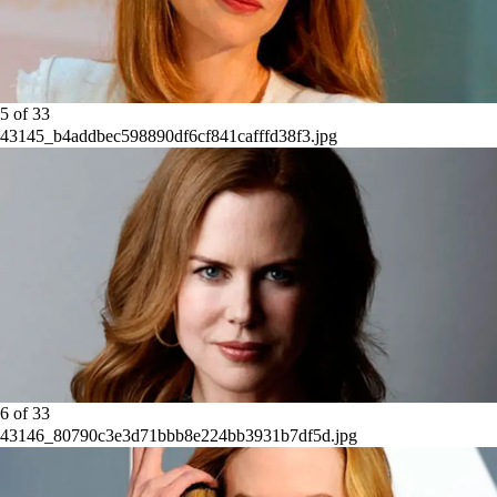
5
of
33
43145_b4addbec598890df6cf841cafffd38f3.jpg
6
of
33
43146_80790c3e3d71bbb8e224bb3931b7df5d.jpg