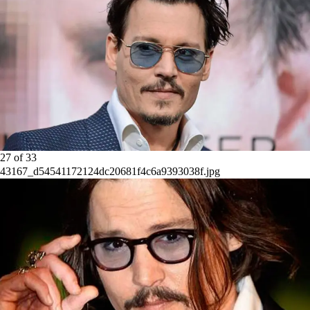
27
of
33
43167_d54541172124dc20681f4c6a9393038f.jpg