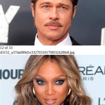
12
of
33
43152_a37da089d1e33270310170f032428fe8.jpg