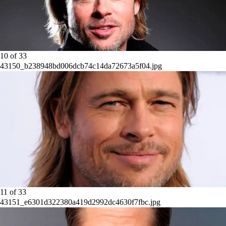
10
of
33
43150_b238948bd006dcb74c14da72673a5f04.jpg
11
of
33
43151_e6301d322380a419d2992dc4630f7fbc.jpg