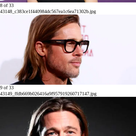
8
of
33
43148_c383ce1f440984dc567ea1c6ea71302b.jpg
9
of
33
43149_ffdb669b026416a9f957919260717147.jpg