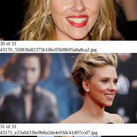
30
of
33
43170_55083fa82375b106c05bf8b95a8a8ca2.jpg
31
of
33
43171_e23a04336e9b8a2de4e93dc41d97ccd7.jpg