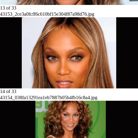
13
of
33
43153_2ce3a0fcff6c610bf15e304f87a98d76.jpg
14
of
33
43154_038fa13291ea1eb7887b05b4fb16c8a4.jpg