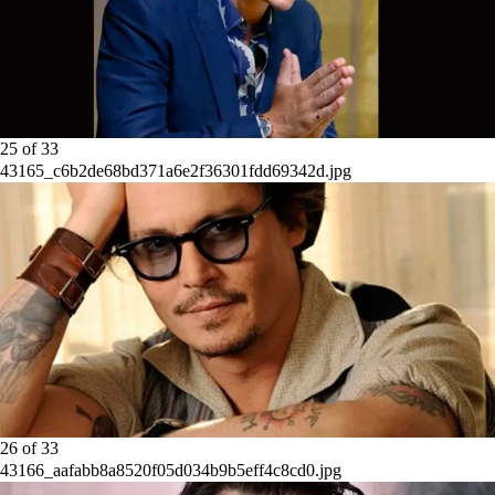
25
of
33
43165_c6b2de68bd371a6e2f36301fdd69342d.jpg
26
of
33
43166_aafabb8a8520f05d034b9b5eff4c8cd0.jpg