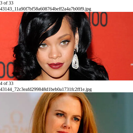
3
of
33
43143_11a90f7bf58a608764beff2a4a7b00f9.jpg
4
of
33
43144_72c3eafd299848d1beb0a1731fc2ff1e.jpg