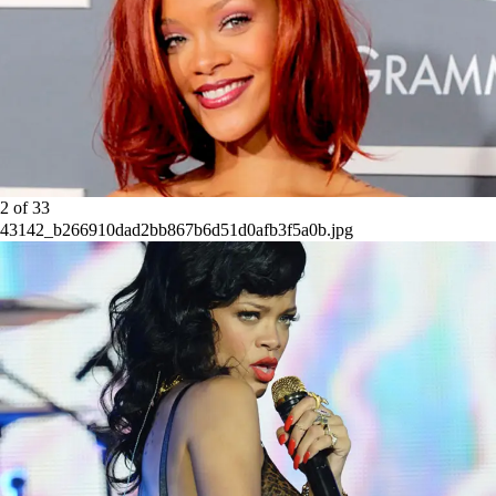
2
of
33
43142_b266910dad2bb867b6d51d0afb3f5a0b.jpg