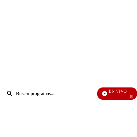
Entrada
EN VIVO
de
Televentas
Enviar
búsqueda
búsqueda