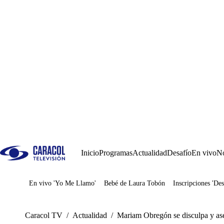
Inicio
Programas
Actualidad
Desafío
En vivo
No
En vivo 'Yo Me Llamo'
Bebé de Laura Tobón
Inscripciones 'Des
Juegos
Caracol TV
/
Actualidad
/
Mariam Obregón se disculpa y as