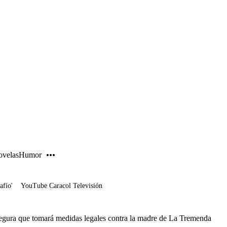
PUBLICIDAD
velas
Humor
afío'
YouTube Caracol Televisión
egura que tomará medidas legales contra la madre de La Tremenda