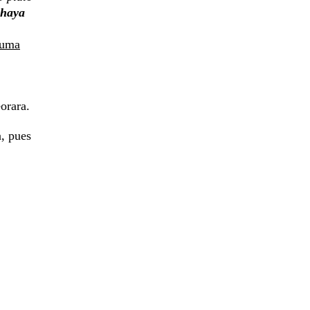
 haya
ruma
orara.
a, pues