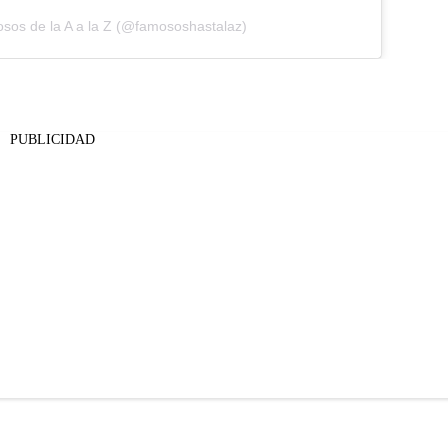
sos de la A a la Z (@famososhastalaz)
PUBLICIDAD