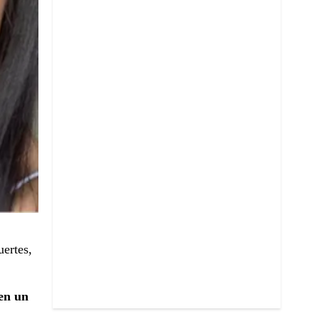
ertes,
en un