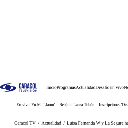
Inicio
Programas
Actualidad
Desafío
En vivo
No
En vivo 'Yo Me Llamo'
Bebé de Laura Tobón
Inscripciones 'Des
Juegos
Caracol TV
/
Actualidad
/
Luisa Fernanda W y La Segura h