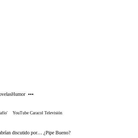
PUBLICIDAD
velas
Humor
afío'
YouTube Caracol Televisión
abrían discutido por… ¿Pipe Bueno?