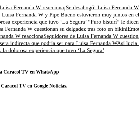
 Luisa Fernanda W reacciona
¡Se desahogó! Luisa Fernanda 
: Luisa Fernanda W y Pipe Bueno estuvieron muy juntos en e
orosa experiencia que tuvo ‘La Segura’
“Puro bisturí” le dicen
a Fernanda W cuestionan su delgadez tras foto en bikini
Emot
rnanda W reacciona
Seguidores de Luisa Fernanda W cuestion
sera indirecta que podría ser para Luisa Fernanda W
Así lucía
 la dolorosa experiencia que tuvo ‘La Segura’
 a Caracol TV en WhatsApp
 Caracol TV en Google Noticias.