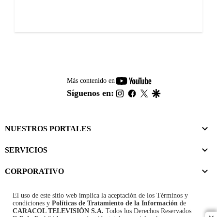
youtube-
Más contenido en
footer
instagram
facebook
twitter
google
Síguenos en:
NUESTROS PORTALES
SERVICIOS
CORPORATIVO
El uso de este sitio web implica la aceptación de los
Términos y
condiciones
y
Políticas de Tratamiento de la Información
de
CARACOL TELEVISIÓN S.A.
Todos los Derechos Reservados