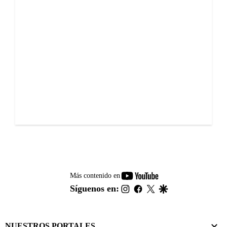
youtube-
Más contenido en
footer
instagram
facebook
twitter
google
Síguenos en:
NUESTROS PORTALES