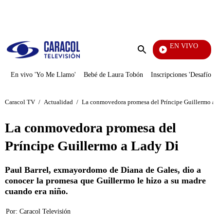
PUBLICIDAD
EN VIVO
Mi P
Enviar
búsqueda
En vivo 'Yo Me Llamo'
Bebé de Laura Tobón
Inscripciones 'Desafío'
Caracol TV
/
Actualidad
/
La conmovedora promesa del Príncipe Guillermo a
La conmovedora promesa del
Príncipe Guillermo a Lady Di
Paul Barrel, exmayordomo de Diana de Gales, dio a
conocer la promesa que Guillermo le hizo a su madre
cuando era niño.
Por:
Caracol Televisión