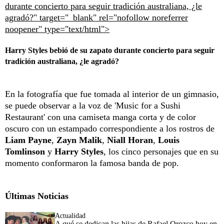
durante concierto para seguir tradición australiana, ¿le
agradó?" target="_blank" rel="nofollow noreferrer
noopener" type="text/html">
Harry Styles bebió de su zapato durante concierto para seguir
tradición australiana, ¿le agradó?
En la fotografía que fue tomada al interior de un gimnasio,
se puede observar a la voz de 'Music for a Sushi
Restaurant' con una camiseta manga corta y de color
oscuro con un estampado correspondiente a los rostros de
Liam Payne
,
Zayn Malik
,
Niall Horan
,
Louis
Tomlinson
y
Harry Styles
, los cinco personajes que en su
momento conformaron la famosa banda de pop.
Últimas Noticias
Actualidad
A qué se dedican las hijas de Rafael Orozco hoy en