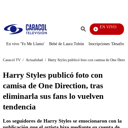
PUBLICIDAD
EN VIVO
Pura 
Enviar
búsqueda
En vivo 'Yo Me Llamo'
Bebé de Laura Tobón
Inscripciones 'Desafío'
Caracol TV
/
Actualidad
/
Harry Styles publicó foto con camisa de One Directi
Harry Styles publicó foto con
camisa de One Direction, tras
eliminarla sus fans lo vuelven
tendencia
Los seguidores de Harry Styles se emocionaron con la
publicación que el artista hizo mediante su cuenta de