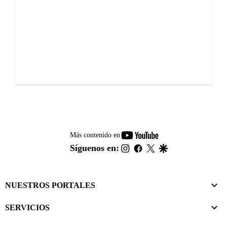
youtube-
Más contenido en
footer
instagram
facebook
twitter
google
Síguenos en:
NUESTROS PORTALES
SERVICIOS