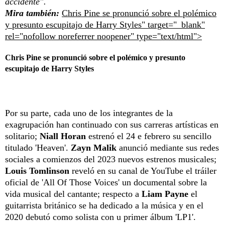
accidente".
Mira también:
Chris Pine se pronunció sobre el polémico
y presunto escupitajo de Harry Styles" target="_blank"
rel="nofollow noreferrer noopener" type="text/html">
Chris Pine se pronunció sobre el polémico y presunto
escupitajo de Harry Styles
Por su parte, cada uno de los integrantes de la
exagrupación han continuado con sus carreras artísticas en
solitario;
Niall Horan
estrenó el 24 e febrero su sencillo
titulado 'Heaven'.
Zayn Malik
anunció mediante sus redes
sociales a comienzos del 2023 nuevos estrenos musicales;
Louis Tomlinson
reveló en su canal de YouTube el tráiler
oficial de 'All Of Those Voices' un documental sobre la
vida musical del cantante; respecto a
Liam Payne
el
guitarrista británico se ha dedicado a la música y en el
2020 debutó como solista con u primer álbum 'LP1'.