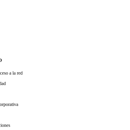
O
ceso a la red
idad
orporativa
ciones