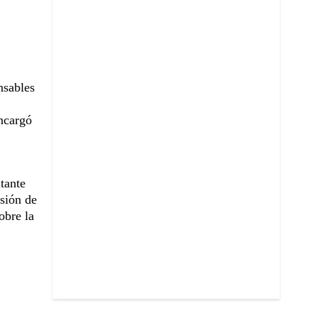
nsables
encargó
tante
sión de
obre la