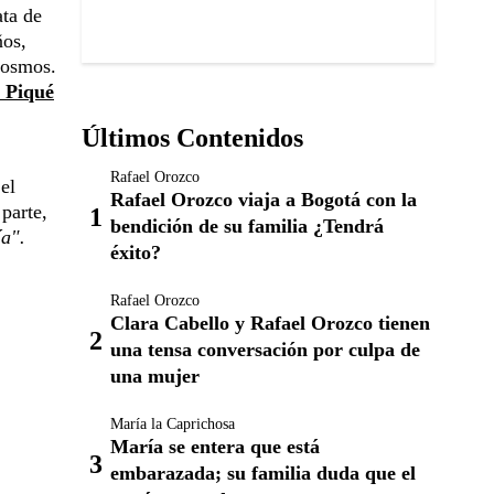
ata de
ños,
Kosmos.
e Piqué
Últimos Contenidos
Rafael Orozco
el
Rafael Orozco viaja a Bogotá con la
parte,
bendición de su familia ¿Tendrá
ía".
éxito?
Rafael Orozco
Clara Cabello y Rafael Orozco tienen
una tensa conversación por culpa de
una mujer
María la Caprichosa
María se entera que está
embarazada; su familia duda que el