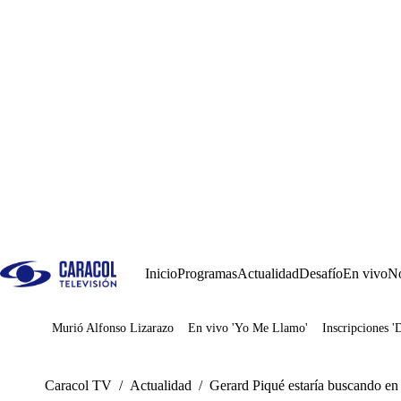
Inicio
Programas
Actualidad
Desafío
En vivo
No
Murió Alfonso Lizarazo
En vivo 'Yo Me Llamo'
Inscripciones '
Juegos
Caracol TV
/
Actualidad
/
Gerard Piqué estaría buscando en 