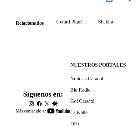
Gerard Piqué
Shakira
Relacionados
NUESTROS PORTALES
Noticias Caracol
Blu Radio
Síguenos en:
Gol Caracol
instagram
facebook
twitter
google
youtube-
Más contenido en
La Kalle
footer
DiTu