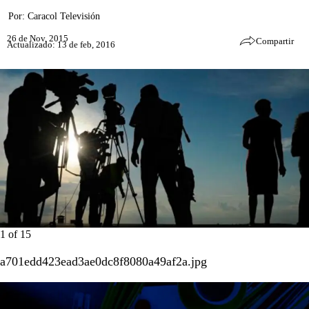
Por:
Caracol Televisión
26 de Nov, 2015
Compartir
Actualizado: 13 de feb, 2016
1
of
15
a701edd423ead3ae0dc8f8080a49af2a.jpg