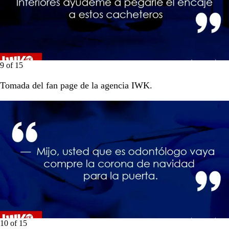
9
of
15
Tomada del fan page de la agencia IWK.
10
of
15