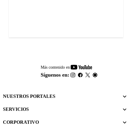
youtube-
Más contenido en
footer
instagram
facebook
twitter
google
Síguenos en:
NUESTROS PORTALES
SERVICIOS
CORPORATIVO