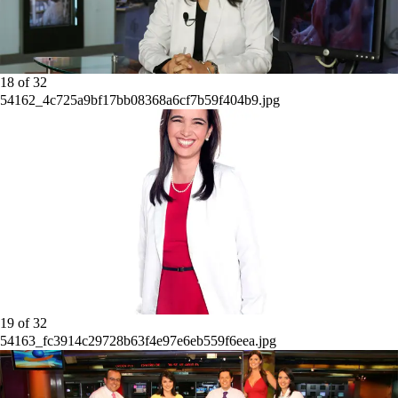
18
of
32
54162_4c725a9bf17bb08368a6cf7b59f404b9.jpg
19
of
32
54163_fc3914c29728b63f4e97e6eb559f6eea.jpg