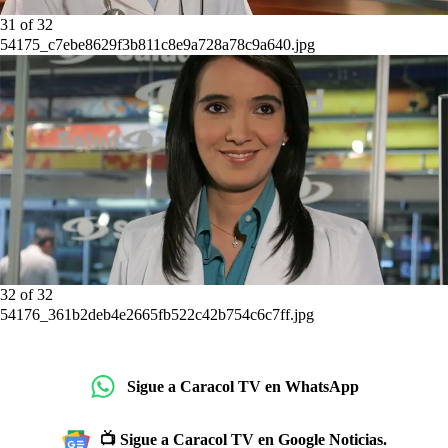
31
of
32
54175_c7ebe8629f3b811c8e9a728a78c9a640.jpg
32
of
32
54176_361b2deb4e2665fb522c42b754c6c7ff.jpg
Sigue a Caracol TV en WhatsApp
📺 Sigue a Caracol TV en Google Noticias.