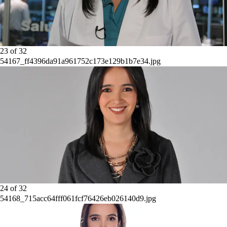
23
of
32
54167_ff4396da91a961752c173e129b1b7e34.jpg
24
of
32
54168_715acc64fff061fcf76426eb026140d9.jpg