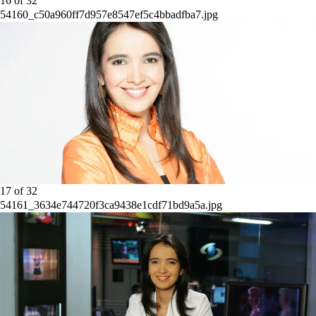
16
of
32
54160_c50a960ff7d957e8547ef5c4bbadfba7.jpg
17
of
32
54161_3634e744720f3ca9438e1cdf71bd9a5a.jpg