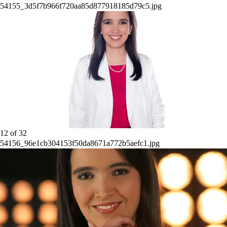
54155_3d5f7b966f720aa85d877918185d79c5.jpg
12
of
32
54156_96e1cb304153f50da8671a772b5aefc1.jpg