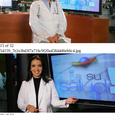
15
of
32
54159_7e2a3bd3f7a716c9f20a45844d6eb6c4.jpg