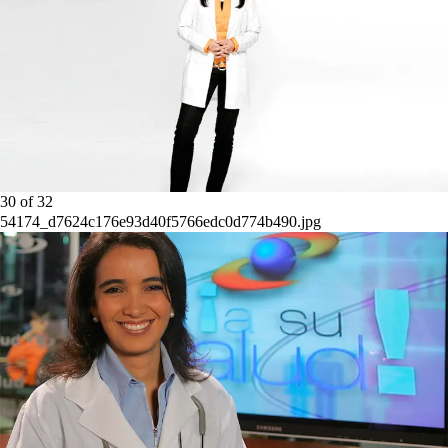
30
of
32
54174_d7624c176e93d40f5766edc0d774b490.jpg