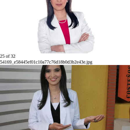
25
of
32
54169_e58445ef01c10a77c76d18b0d3b2e43e.jpg