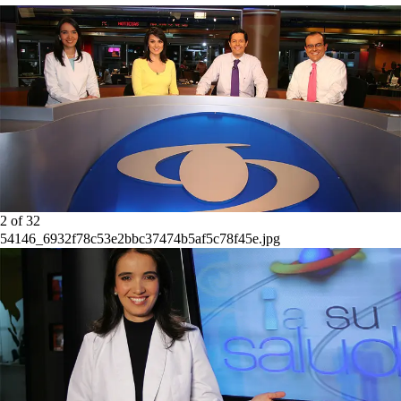
2
of
32
54146_6932f78c53e2bbc37474b5af5c78f45e.jpg