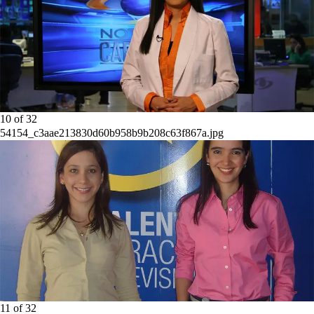
10
of
32
54154_c3aae213830d60b958b9b208c63f867a.jpg
11
of
32