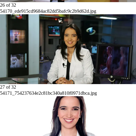
26
of
32
54170_ede915cd9684ac82dd5bafc9c2b9d62d.jpg
27
of
32
54171_754237634e2c81bc340a810f0971dbca.jpg