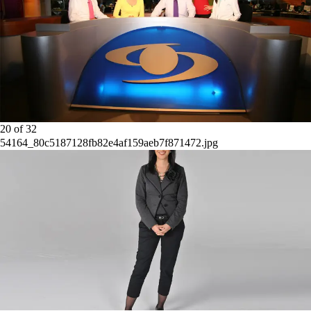
20
of
32
54164_80c5187128fb82e4af159aeb7f871472.jpg