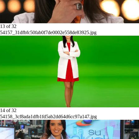
13
of
32
54157_31dfbfc50fab0f7de0002e558de83925.jpg
14
of
32
54158_3cf8ada1dfb1fd5ab2dd64d6cc97a147.jpg