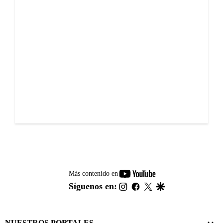
youtube-
Más contenido en
footer
instagram
facebook
twitter
google
Síguenos en:
NUESTROS PORTALES