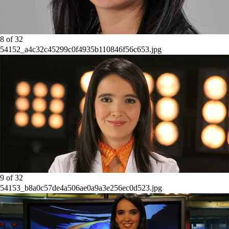
8
of
32
54152_a4c32c45299c0f4935b110846f56c653.jpg
9
of
32
54153_b8a0c57de4a506ae0a9a3e256ec0d523.jpg