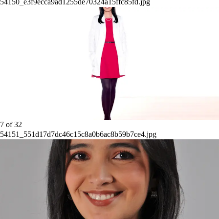
54150_e3f9ecca9ad1255de70324a15ffc85fd.jpg
7
of
32
54151_551d17d7dc46c15c8a0b6ac8b59b7ce4.jpg