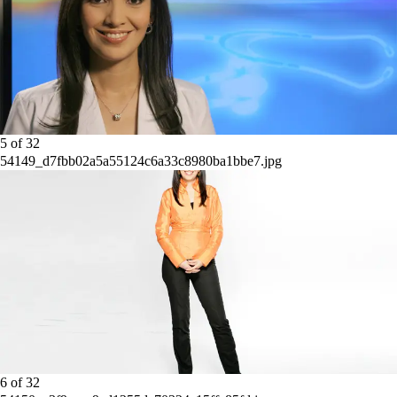
5
of
32
54149_d7fbb02a5a55124c6a33c8980ba1bbe7.jpg
6
of
32