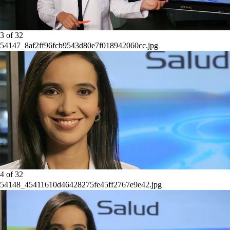
3
of
32
54147_8af2ff96fcb9543d80e7f018942060cc.jpg
4
of
32
54148_45411610d46428275fe45ff2767e9e42.jpg