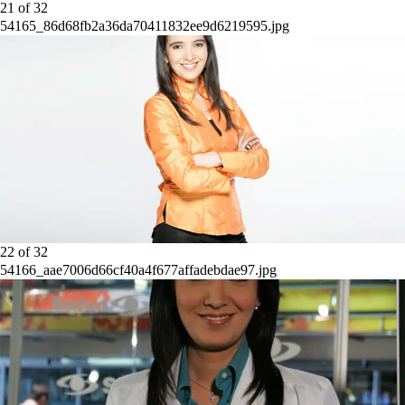
21
of
32
54165_86d68fb2a36da70411832ee9d6219595.jpg
22
of
32
54166_aae7006d66cf40a4f677affadebdae97.jpg