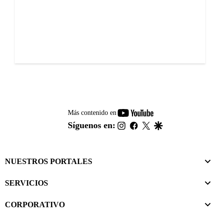
youtube-
Más contenido en
footer
instagram
facebook
twitter
google
Síguenos en:
NUESTROS PORTALES
SERVICIOS
CORPORATIVO