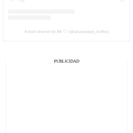
A post shared by AK 🤍 (@anastasiya_kvitko)
PUBLICIDAD