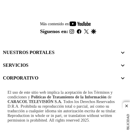
youtube-
Más contenido en
footer
instagram
facebook
twitter
google
Síguenos en:
NUESTROS PORTALES
SERVICIOS
CORPORATIVO
El uso de este sitio web implica la aceptación de los
Términos y
condiciones
y
Políticas de Tratamiento de la Información
de
CARACOL TELEVISIÓN S.A.
Todos los Derechos Reservados
D.R.A. Prohibida su reproducción total o parcial, así como su
cl
traducción a cualquier idioma sin autorización escrita de su titular.
Reproduction in whole or in part, or translation without written
PUBLICIDAD
permission is prohibited. All rights reserved 2025.