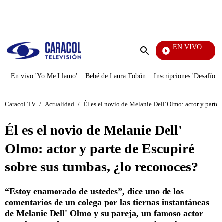
PUBLICIDAD
EN VIVO
Yo Me 
Enviar
búsqueda
En vivo 'Yo Me Llamo'
Bebé de Laura Tobón
Inscripciones 'Desafío'
Caracol TV
/
Actualidad
/
Él es el novio de Melanie Dell' Olmo: actor y parte
Él es el novio de Melanie Dell'
Olmo: actor y parte de Escupiré
sobre sus tumbas, ¿lo reconoces?
“Estoy enamorado de ustedes”, dice uno de los
comentarios de un colega por las tiernas instantáneas
de Melanie Dell' Olmo y su pareja, un famoso actor