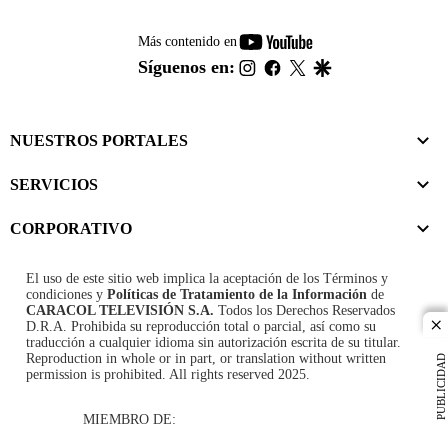
youtube-
Más contenido en
footer
instagram
facebook
twitter
google
Síguenos en:
NUESTROS PORTALES
SERVICIOS
CORPORATIVO
El uso de este sitio web implica la aceptación de los
Términos y
condiciones
y
Políticas de Tratamiento de la Información
de
CARACOL TELEVISIÓN S.A.
Todos los Derechos Reservados
D.R.A. Prohibida su reproducción total o parcial, así como su
cl
traducción a cualquier idioma sin autorización escrita de su titular.
Reproduction in whole or in part, or translation without written
PUBLICIDAD
permission is prohibited. All rights reserved 2025.
MIEMBRO DE: