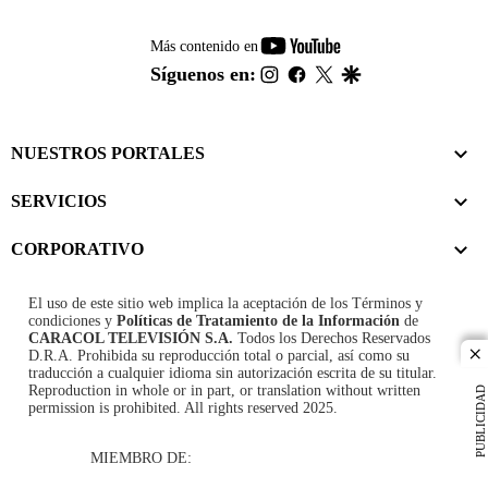
youtube-
Más contenido en
footer
instagram
facebook
twitter
google
Síguenos en:
NUESTROS PORTALES
SERVICIOS
CORPORATIVO
El uso de este sitio web implica la aceptación de los
Términos y
condiciones
y
Políticas de Tratamiento de la Información
de
CARACOL TELEVISIÓN S.A.
Todos los Derechos Reservados
D.R.A. Prohibida su reproducción total o parcial, así como su
cl
traducción a cualquier idioma sin autorización escrita de su titular.
Reproduction in whole or in part, or translation without written
PUBLICIDAD
permission is prohibited. All rights reserved 2025.
MIEMBRO DE: