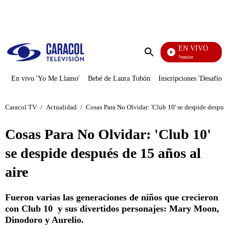
PUBLICIDAD
EN VIVO
Noches De Premier
Enviar
búsqueda
En vivo 'Yo Me Llamo'
Bebé de Laura Tobón
Inscripciones 'Desafío'
Caracol TV
/
Actualidad
/
Cosas Para No Olvidar: 'Club 10' se despide después
Cosas Para No Olvidar: 'Club 10'
se despide después de 15 años al
aire
Fueron varias las generaciones de niños que crecieron
con Club 10 y sus divertidos personajes: Mary Moon,
Dinodoro y Aurelio.