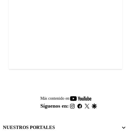
youtube-
Más contenido en
footer
instagram
facebook
twitter
google
Síguenos en:
NUESTROS PORTALES