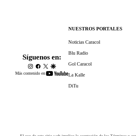
NUESTROS PORTALES
Noticias Caracol
Blu Radio
Síguenos en:
Gol Caracol
instagram
facebook
twitter
google
youtube-
Más contenido en
La Kalle
footer
DiTu