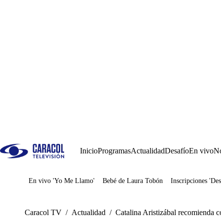
Inicio
Programas
Actualidad
Desafío
En vivo
No
En vivo 'Yo Me Llamo'
Bebé de Laura Tobón
Inscripciones 'Des
Juegos
Caracol TV
/
Actualidad
/
Catalina Aristizábal recomienda c