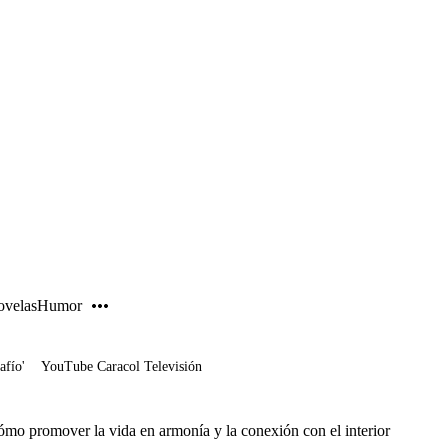
PUBLICIDAD
velas
Humor
afío'
YouTube Caracol Televisión
ómo promover la vida en armonía y la conexión con el interior