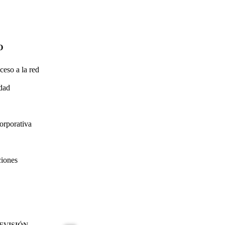
O
ceso a la red
idad
orporativa
ciones