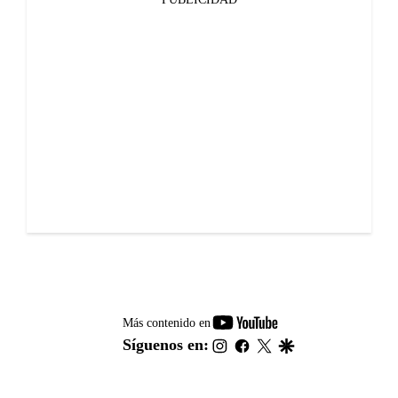
youtube-
Más contenido en
footer
instagram
facebook
twitter
google
Síguenos en: