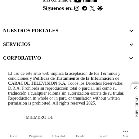
Más contenido en
footer
instagram
facebook
twitter
google
Síguenos en:
NUESTROS PORTALES
SERVICIOS
CORPORATIVO
El uso de este sitio web implica la aceptación de los
Términos y
condiciones
y
Políticas de Tratamiento de la Información
de
CARACOL TELEVISIÓN S.A.
Todos los Derechos Reservados
D.R.A. Prohibida su reproducción total o parcial, así como su
cl
traducción a cualquier idioma sin autorización escrita de su titular.
Reproduction in whole or in part, or translation without written
PUBLICIDAD
permission is prohibited. All rights reserved 2025.
MIEMBRO DE:
Inicio
Programas
Actualidad
Desafío
En vivo
Más