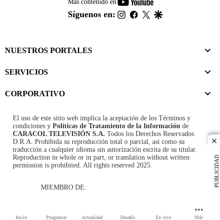
youtube-
Más contenido en
footer
instagram
facebook
twitter
google
Síguenos en:
NUESTROS PORTALES
SERVICIOS
CORPORATIVO
El uso de este sitio web implica la aceptación de los
Términos y
condiciones
y
Políticas de Tratamiento de la Información
de
CARACOL TELEVISIÓN S.A.
Todos los Derechos Reservados
D.R.A. Prohibida su reproducción total o parcial, así como su
cl
traducción a cualquier idioma sin autorización escrita de su titular.
Reproduction in whole or in part, or translation without written
PUBLICIDAD
permission is prohibited. All rights reserved 2025.
MIEMBRO DE:
Inicio
Programas
Actualidad
Desafío
En vivo
Más