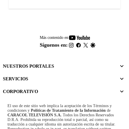
youtube-
Más contenido en
footer
instagram
facebook
twitter
google
Síguenos en:
NUESTROS PORTALES
SERVICIOS
CORPORATIVO
El uso de este sitio web implica la aceptación de los
Términos y
condiciones
y
Políticas de Tratamiento de la Información
de
CARACOL TELEVISIÓN S.A.
Todos los Derechos Reservados
D.R.A. Prohibida su reproducción total o parcial, así como su
traducción a cualquier idioma sin autorización escrita de su titular.
Reproduction in whole or in part, or translation without written