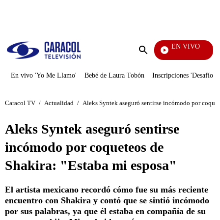
PUBLICIDAD
EN VIVO
También
Enviar
búsqueda
En vivo 'Yo Me Llamo'
Bebé de Laura Tobón
Inscripciones 'Desafío'
Caracol TV
/
Actualidad
/
Aleks Syntek aseguró sentirse incómodo por coquet
Aleks Syntek aseguró sentirse
incómodo por coqueteos de
Shakira: "Estaba mi esposa"
El artista mexicano recordó cómo fue su más reciente
encuentro con Shakira y contó que se sintió incómodo
por sus palabras, ya que él estaba en compañía de su