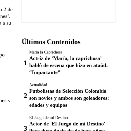
o 2 de
nes’.
o a su
Últimos Contenidos
María la Caprichosa
mpo
Actriz de ‘María, la caprichosa’
habló de escena que hizo en ataúd:
“Impactante”
Actualidad
Futbolistas de Selección Colombia
son novios y ambos son goleadores:
nes y
edades y equipos
El Juego de mi Destino
Actor de 'El Juego de mi Destino'
lleva duro duelo desde hace años: