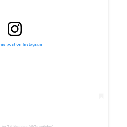
his post on Instagram
 by 7N Noticias (@7nnoticias)