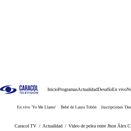
Inicio
Programas
Actualidad
Desafío
En vivo
No
En vivo 'Yo Me Llamo'
Bebé de Laura Tobón
Inscripciones 'Des
Juegos
Caracol TV
/
Actualidad
/
Video de pelea entre Jhon Álex C