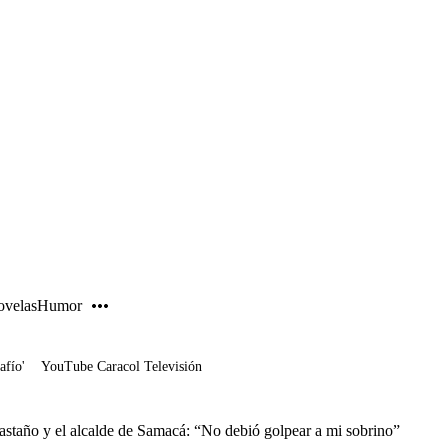
PUBLICIDAD
velas
Humor
afío'
YouTube Caracol Televisión
astaño y el alcalde de Samacá: “No debió golpear a mi sobrino”