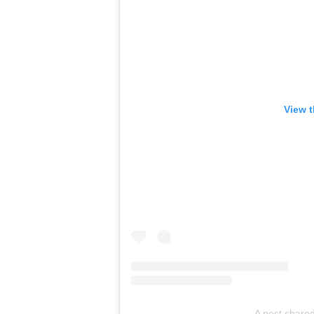
View t
A post shared