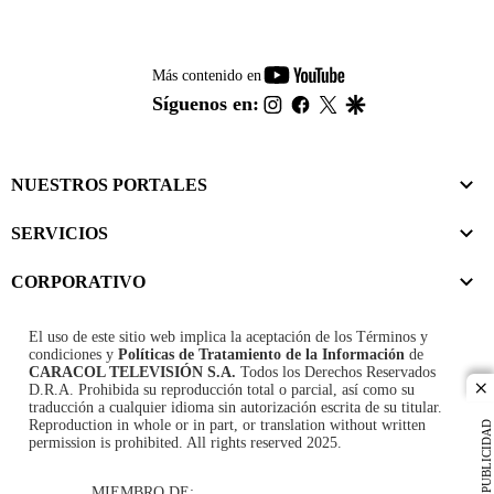
youtube-
Más contenido en
footer
instagram
facebook
twitter
google
Síguenos en:
NUESTROS PORTALES
SERVICIOS
CORPORATIVO
El uso de este sitio web implica la aceptación de los
Términos y
condiciones
y
Políticas de Tratamiento de la Información
de
CARACOL TELEVISIÓN S.A.
Todos los Derechos Reservados
D.R.A. Prohibida su reproducción total o parcial, así como su
cl
traducción a cualquier idioma sin autorización escrita de su titular.
Reproduction in whole or in part, or translation without written
PUBLICIDAD
permission is prohibited. All rights reserved 2025.
MIEMBRO DE: