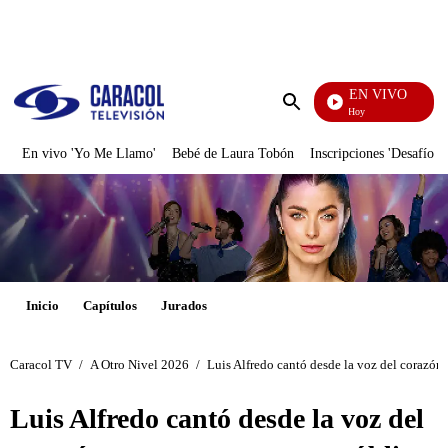
PUBLICIDAD
EN VIVO
La Finca De Hoy
Enviar
búsqueda
En vivo 'Yo Me Llamo'
Bebé de Laura Tobón
Inscripciones 'Desafío'
Inicio
Capítulos
Jurados
Caracol TV
/
A Otro Nivel 2026
/
Luis Alfredo cantó desde la voz del corazón 
Luis Alfredo cantó desde la voz del