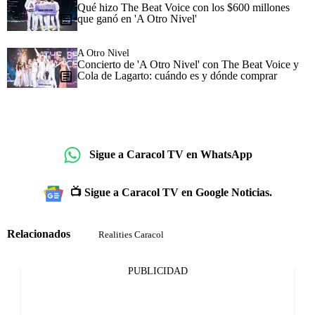
Qué hizo The Beat Voice con los $600 millones
que ganó en 'A Otro Nivel'
A Otro Nivel
Concierto de 'A Otro Nivel' con The Beat Voice y
Cola de Lagarto: cuándo es y dónde comprar
Sigue a Caracol TV en WhatsApp
📺 Sigue a Caracol TV en Google Noticias.
Relacionados
Realities Caracol
PUBLICIDAD