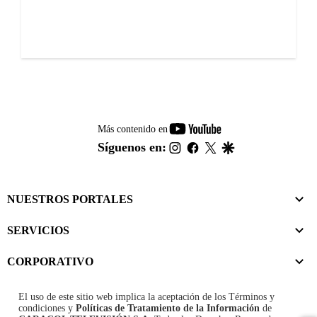
youtube-
Más contenido en
footer
instagram
facebook
twitter
google
Síguenos en:
NUESTROS PORTALES
SERVICIOS
CORPORATIVO
El uso de este sitio web implica la aceptación de los
Términos y
condiciones
y
Políticas de Tratamiento de la Información
de