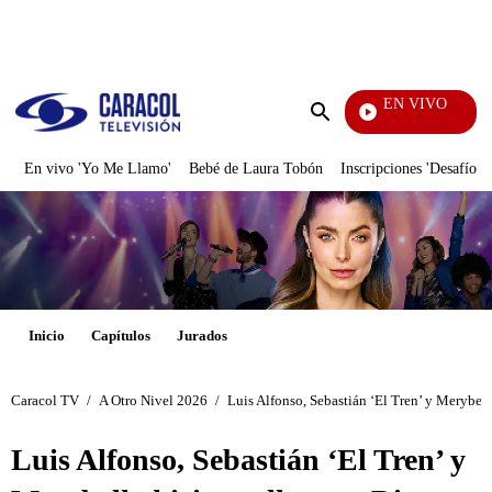
PUBLICIDAD
EN VIVO
La Red
Enviar
búsqueda
En vivo 'Yo Me Llamo'
Bebé de Laura Tobón
Inscripciones 'Desafío'
Inicio
Capítulos
Jurados
Caracol TV
/
A Otro Nivel 2026
/
Luis Alfonso, Sebastián ‘El Tren’ y Merybel
Luis Alfonso, Sebastián ‘El Tren’ y