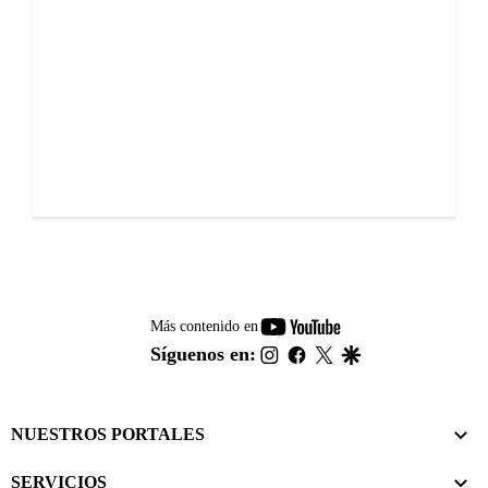
youtube-
Más contenido en
footer
instagram
facebook
twitter
google
Síguenos en:
NUESTROS PORTALES
SERVICIOS