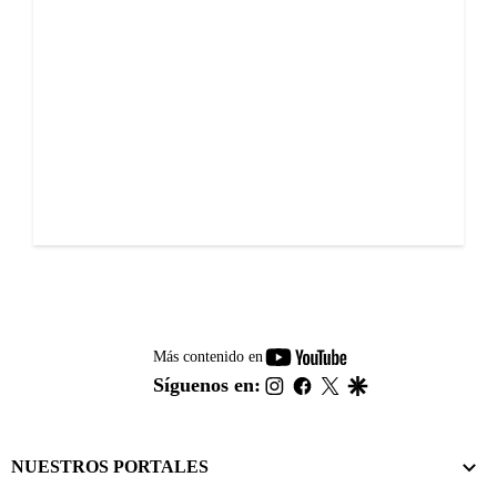
youtube-
Más contenido en
footer
instagram
facebook
twitter
google
Síguenos en:
NUESTROS PORTALES