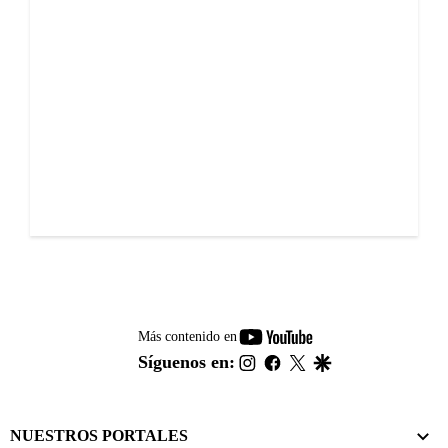
youtube-
Más contenido en
footer
instagram
facebook
twitter
google
Síguenos en:
NUESTROS PORTALES