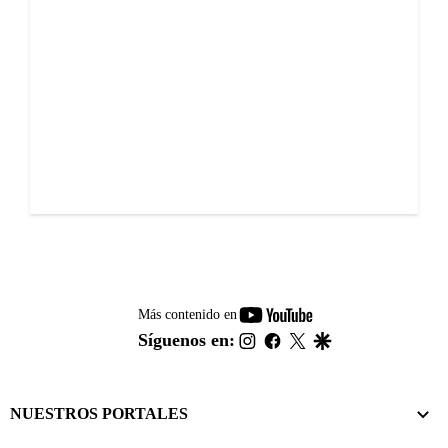
youtube-
Más contenido en
footer
instagram
facebook
twitter
google
Síguenos en:
NUESTROS PORTALES