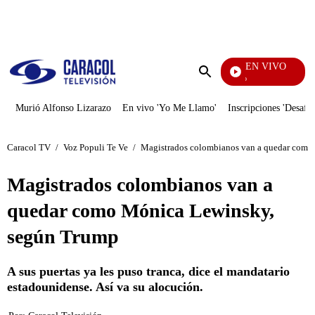
PUBLICIDAD
EN VIVO
Yo Me Llamo
Enviar
búsqueda
Murió Alfonso Lizarazo
En vivo 'Yo Me Llamo'
Inscripciones 'Desafío
Caracol TV
/
Voz Populi Te Ve
/
Magistrados colombianos van a quedar como
Magistrados colombianos van a
quedar como Mónica Lewinsky,
según Trump
A sus puertas ya les puso tranca, dice el mandatario
estadounidense. Así va su alocución.