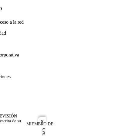
O
ceso a la red
idad
orporativa
ciones
EVISIÓN
escrita de su
close
MIEMBRO DE: