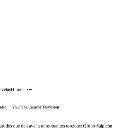
PUBLICIDAD
velas
Humor
afío'
YouTube Caracol Televisión
artidos que dan aval a unos cuantos torcidos: Grupo Salpicón