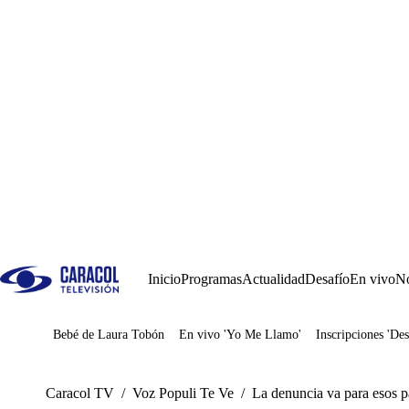
Inicio
Programas
Actualidad
Desafío
En vivo
No
Bebé de Laura Tobón
En vivo 'Yo Me Llamo'
Inscripciones 'Des
Juegos
Caracol TV
/
Voz Populi Te Ve
/
La denuncia va para esos p