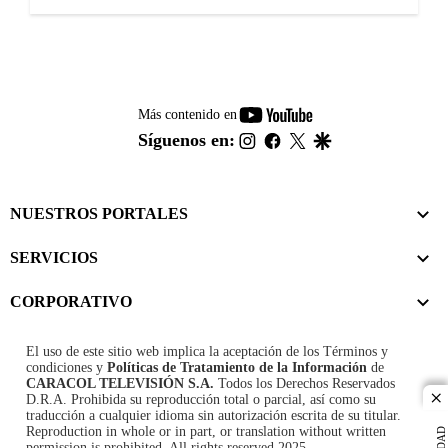
youtube-
Más contenido en
footer
instagram
facebook
twitter
google
Síguenos en:
NUESTROS PORTALES
SERVICIOS
CORPORATIVO
El uso de este sitio web implica la aceptación de los
Términos y
condiciones
y
Políticas de Tratamiento de la Información
de
CARACOL TELEVISIÓN S.A.
Todos los Derechos Reservados
D.R.A. Prohibida su reproducción total o parcial, así como su
cl
traducción a cualquier idioma sin autorización escrita de su titular.
Reproduction in whole or in part, or translation without written
permission is prohibited. All rights reserved 2025.